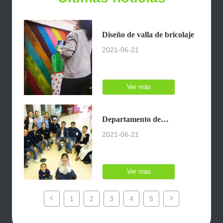
Diseño de valla de bricolaje
2021-06-21
Ver más
Departamento de
2021-06-21
construcción del partido
Ver más
1
2
3
4
5