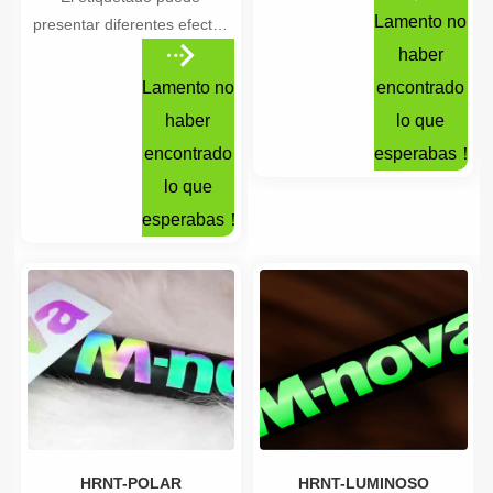
intensidad del brillo, el color
Lamento no
presentar diferentes efectos
es como magia.
de color en interiores y
haber
exteriores. Se sugiere que
Lamento no
encontrado
usted mismo pueda diseñar y
haber
lo que
cambiar el patrón y el patrón
encontrado
esperabas！
después de pegar aceite
lo que
dorado.
esperabas！
HRNT-POLAR
HRNT-LUMINOSO