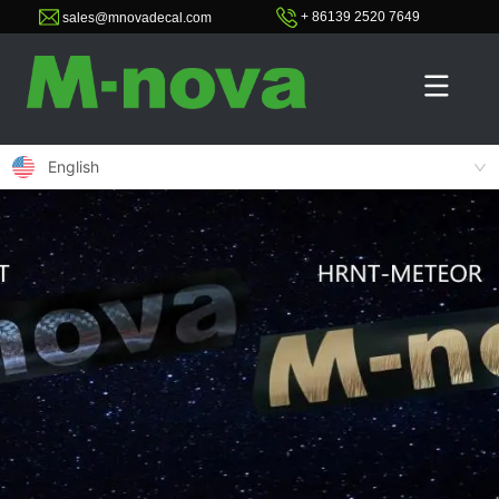
+ 86139 2520 7649
sales@mnovadecal.com
English