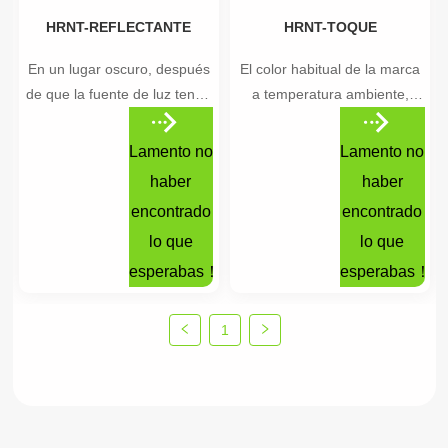
HRNT-REFLECTANTE
HRNT-TOQUE
En un lugar oscuro, después
El color habitual de la marca
de que la fuente de luz tenga
a temperatura ambiente,
un efecto reflectante, proteja
después de tocar la
la seguridad del ciclismo
temperatura corporal, se
Lamento no
Lamento no
nocturno.
refleja en la sensación
haber
haber
intangible de movimiento.
encontrado
encontrado
lo que
lo que
esperabas！
esperabas！
1