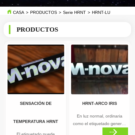
CASA
>
PRODUCTOS
>
Serie HRNT
>
HRNT-LUZ
PRODUCTOS
SENSACIÓN DE
HRNT-ARCO IRIS
En luz normal, ordinaria
TEMPERATURA HRNT
como el etiquetado general,
el sol rociado, debido a la
El etiquetado puede