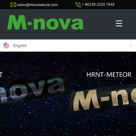
+ 86139 2520 7649
sales@mnovadecal.com
English